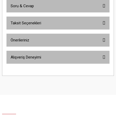
Soru & Cevap
Bu ürüne ilk yorumu siz yapın!
Taksit Seçenekleri
Yorum Yaz
Ürün hakkında henüz soru sorulmamış.
Önerileriniz
Soru Sor
Bu ürünün fiyat bilgisi, resim, ürün açıklamalarında ve diğer konularda
Alışveriş Deneyimi
yetersiz gördüğünüz noktaları öneri formunu kullanarak tarafımıza
iletebilirsiniz.
Görüş ve önerileriniz için teşekkür ederiz.
Site iyi
Şaban Eren | 27/08/2025
Ürün resmi kalitesiz, bozuk veya görüntülenemiyor.
Ürün açıklamasında eksik bilgiler bulunuyor.
Hızlı ve özenli kargo.
Ürün bilgilerinde hatalar bulunuyor.
Mahir SARUHANOĞLU | 23/06/2025
Ürün fiyatı diğer sitelerden daha pahalı.
Bu ürüne benzer farklı alternatifler olmalı.
Sorunuma çözüm bulunursa sevinirim .
İyi günler.