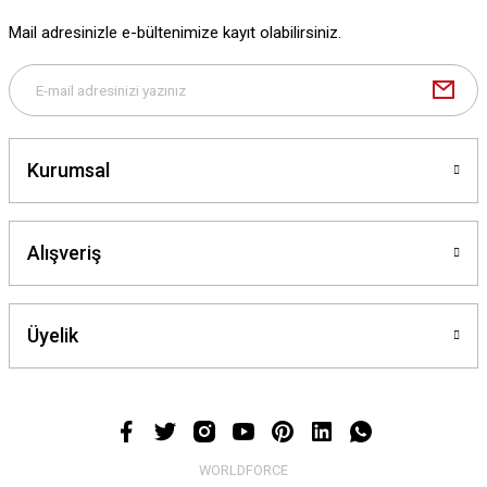
Olcay Uğur | 25/12/2024
Mail adresinizle e-bültenimize kayıt olabilirsiniz.
Deneyimini Paylaş
Gönder
Kurumsal
Alışveriş
Üyelik
WORLDFORCE