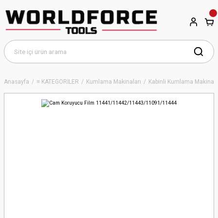
Anasayfa
≡ KATEGORİLER
Kumlama Makinaları
Kabinli Kumlama Makinala