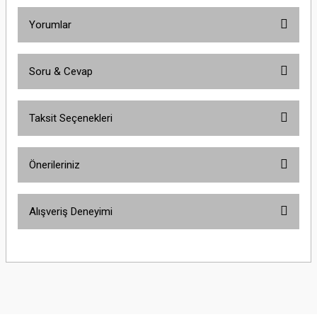
Yorumlar
Soru & Cevap
Bu ürüne ilk yorumu siz yapın!
Taksit Seçenekleri
Yorum Yaz
Ürün hakkında henüz soru sorulmamış.
Önerileriniz
Soru Sor
Bu ürünün fiyat bilgisi, resim, ürün açıklamalarında ve diğer konularda
Alışveriş Deneyimi
yetersiz gördüğünüz noktaları öneri formunu kullanarak tarafımıza
iletebilirsiniz.
Görüş ve önerileriniz için teşekkür ederiz.
Site iyi
Şaban Eren | 27/08/2025
Ürün resmi kalitesiz, bozuk veya görüntülenemiyor.
Ürün açıklamasında eksik bilgiler bulunuyor.
Hızlı ve özenli kargo.
Ürün bilgilerinde hatalar bulunuyor.