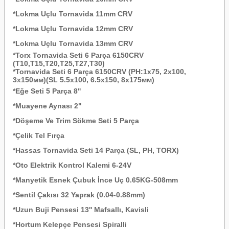
*Lokma Uçlu Tornavida 11mm CRV
*Lokma Uçlu Tornavida 12mm CRV
*Lokma Uçlu Tornavida 13mm CRV
*Torx Tornavida Seti 6 Parça 6150CRV
(T10,T15,T20,T25,T27,T30)
*Tornavida Seti 6 Parça 6150CRV (PH:1x75, 2x100,
3x150мм)(SL 5.5х100, 6.5х150, 8х175мм)
*Eğe Seti 5 Parça 8''
*Muayene Aynası 2"
*Döşeme Ve Trim Sökme Seti 5 Parça
*Çelik Tel Fırça
*Hassas Tornavida Seti 14 Parça (SL, PH, TORX)
*Oto Elektrik Kontrol Kalemi 6-24V
*Manyetik Esnek Çubuk İnce Uç 0.65KG-508mm
*Sentil Çakısı 32 Yaprak (0.04-0.88mm)
*Uzun Buji Pensesi 13'' Mafsallı, Kavisli
*Hortum Kelepçe Pensesi Spiralli