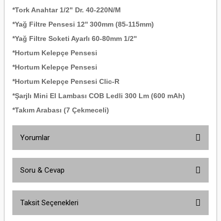
*Tork Anahtar 1/2" Dr. 40-220N/M
*Yağ Filtre Pensesi 12'' 300mm (85-115mm)
*Yağ Filtre Soketi Ayarlı 60-80mm 1/2''
*Hortum Kelepçe Pensesi
*Hortum Kelepçe Pensesi
*Hortum Kelepçe Pensesi Clic-R
*Şarjlı Mini El Lambası COB Ledli 300 Lm (600 mAh)
*Takım Arabası (7 Çekmeceli)
Yorumlar
Soru & Cevap
Bu ürüne ilk yorumu siz yapın!
Taksit Seçenekleri
Yorum Yaz
Ürün hakkında henüz soru sorulmamış.