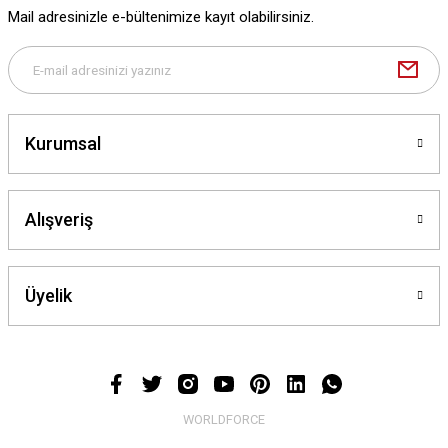
Mail adresinizle e-bültenimize kayıt olabilirsiniz.
Deneyimini Paylaş
Gönder
Kurumsal
Alışveriş
Üyelik
WORLDFORCE