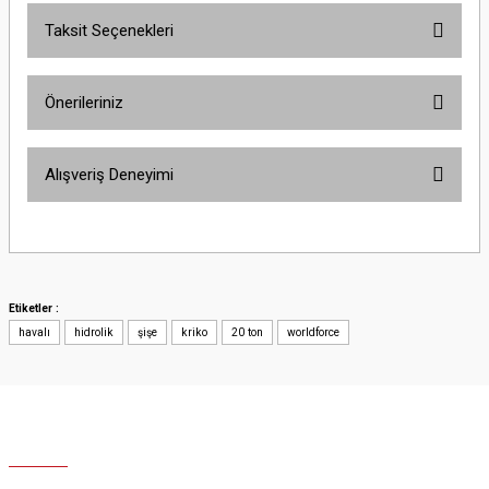
Taksit Seçenekleri
Yorum Yaz
Ürün hakkında henüz soru sorulmamış.
Önerileriniz
Soru Sor
Bu ürünün fiyat bilgisi, resim, ürün açıklamalarında ve diğer konularda
Alışveriş Deneyimi
yetersiz gördüğünüz noktaları öneri formunu kullanarak tarafımıza
iletebilirsiniz.
Görüş ve önerileriniz için teşekkür ederiz.
Site iyi
Şaban Eren | 27/08/2025
Ürün resmi kalitesiz, bozuk veya görüntülenemiyor.
Ürün açıklamasında eksik bilgiler bulunuyor.
Etiketler :
Hızlı ve özenli kargo.
havalı
Ürün bilgilerinde hatalar bulunuyor.
hidrolik
şişe
kriko
20 ton
worldforce
Mahir SARUHANOĞLU | 23/06/2025
Ürün fiyatı diğer sitelerden daha pahalı.
Bu ürüne benzer farklı alternatifler olmalı.
Sorunuma çözüm bulunursa sevinirim .
İyi günler.
Olcay Uğur | 25/12/2024