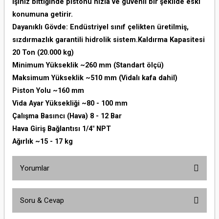
işiniz bittiğinde pistonu hızla ve güvenli bir şekilde eski
konumuna getirir.
Dayanıklı Gövde: Endüstriyel sınıf çelikten üretilmiş,
sızdırmazlık garantili hidrolik sistem.Kaldırma Kapasitesi
20 Ton (20.000 kg)
Minimum Yükseklik ~260 mm (Standart ölçü)
Maksimum Yükseklik ~510 mm (Vidalı kafa dahil)
Piston Yolu ~160 mm
Vida Ayar Yüksekliği ~80 - 100 mm
Çalışma Basıncı (Hava) 8 - 12 Bar
Hava Giriş Bağlantısı 1/4" NPT
Ağırlık ~15 - 17 kg
Yorumlar
Soru & Cevap
Bu ürüne ilk yorumu siz yapın!