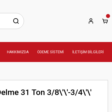
HAKKIMIZDA
ÖDEME SİSTEMİ
İLETİŞİM BİLGİLERİ
elme 31 Ton 3/8\'\'-3/4\'\'