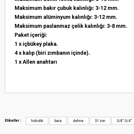
Maksimum bakır çubuk kalınlığı: 3-12 mm.
Maksimum alüminyum kalınlığı: 3-12 mm.
Maksimum paslanmaz çelik kalınlığı: 3-8 mm.
Paket içeriği:
1 x içbükey plaka.
4 x kalıp (biri zımbanın içinde).
1 x Allen anahtarı
Bu ürünün fiyat bilgisi, resim, ürün açıklamalarında ve diğer konularda
Site iyi
Görüş ve önerileriniz için teşekkür ederiz.
Şaban Eren | 27/08/2025
Ürün resmi kalitesiz, bozuk veya görüntülenemiyor.
Hızlı ve özenli kargo.
Ürün açıklamasında eksik bilgiler bulunuyor.
Etiketler :
hidrolik
bara
delme
31 ton
3/8''-3/4''
Mahir SARUHANOĞLU | 23/06/2025
Ürün bilgilerinde hatalar bulunuyor.
Ürün fiyatı diğer sitelerden daha pahalı.