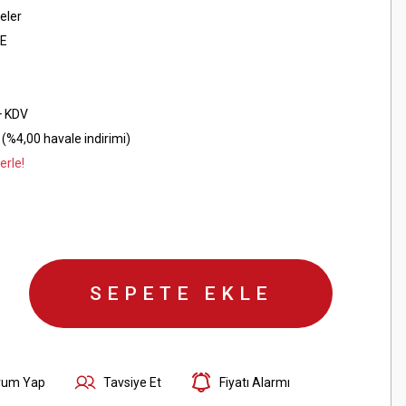
eler
E
+ KDV
(%4,00 havale indirimi)
erle!
SEPETE EKLE
rum Yap
Tavsiye Et
Fiyatı Alarmı