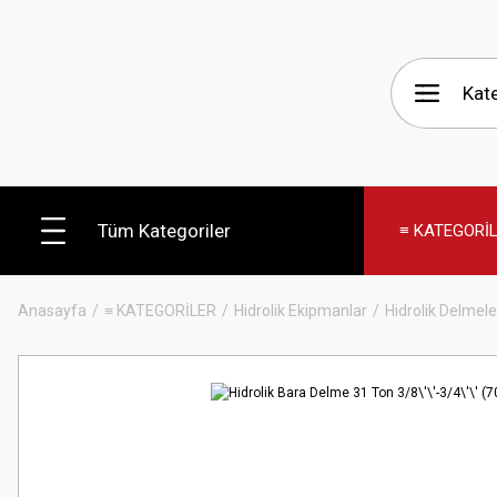
Tüm Kategoriler
≡ KATEGORİ
Anasayfa
≡ KATEGORİLER
Hidrolik Ekipmanlar
Hidrolik Delmele