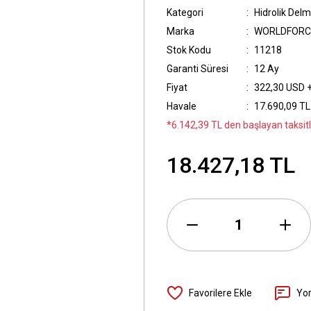
Kategori
Hidrolik Delm
Marka
WORLDFORC
Stok Kodu
11218
Garanti Süresi
12 Ay
Fiyat
322,30 USD 
Havale
17.690,09 TL 
*6.142,39 TL den başlayan taksitl
18.427,18 TL
Yo