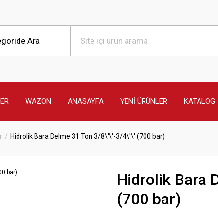
LER
WAZON
ANASAYFA
YENİ ÜRÜNLER
KATALOG
r
Hidrolik Bara Delme 31 Ton 3/8\'\'-3/4\'\' (700 bar)
Hidrolik Bara D
(700 bar)