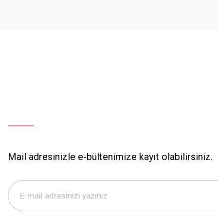
Sorunuma çözüm bulunursa sevinirim . İyi günler.
Bu ürüne benzer farklı alternatifler olmalı.
Olcay Uğur | 25/12/2024
Deneyimini Paylaş
Mail adresinizle e-bültenimize kayıt olabilirsiniz.