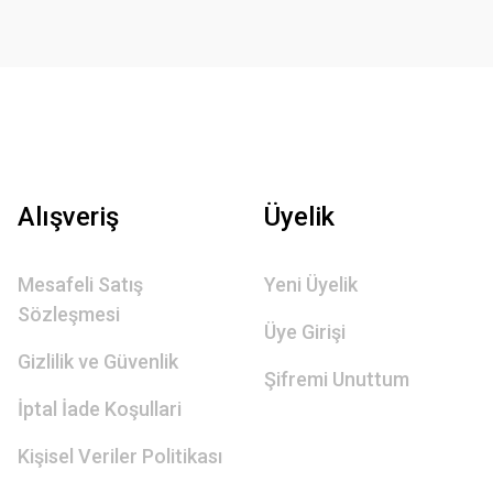
Alışveriş
Üyelik
Mesafeli Satış
Yeni Üyelik
Sözleşmesi
Üye Girişi
Gizlilik ve Güvenlik
Şifremi Unuttum
İptal İade Koşullari
Kişisel Veriler Politikası