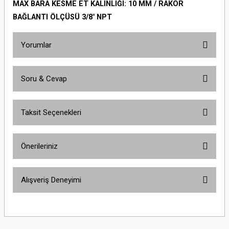
MAX BARA KESME ET KALINLIĞI: 10 MM / RAKOR
BAĞLANTI ÖLÇÜSÜ 3/8" NPT
Yorumlar
Soru & Cevap
Bu ürüne ilk yorumu siz yapın!
Taksit Seçenekleri
Yorum Yaz
Ürün hakkında henüz soru sorulmamış.
Önerileriniz
Soru Sor
Bu ürünün fiyat bilgisi, resim, ürün açıklamalarında ve diğer konularda
Alışveriş Deneyimi
yetersiz gördüğünüz noktaları öneri formunu kullanarak tarafımıza
iletebilirsiniz.
Görüş ve önerileriniz için teşekkür ederiz.
Site iyi
Şaban Eren | 27/08/2025
Ürün resmi kalitesiz, bozuk veya görüntülenemiyor.