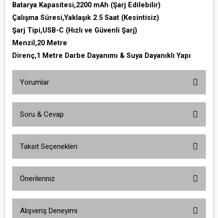
Batarya Kapasitesi,2200 mAh (Şarj Edilebilir)
Çalışma Süresi,Yaklaşık 2.5 Saat (Kesintisiz)
Şarj Tipi,USB-C (Hızlı ve Güvenli Şarj)
Menzil,20 Metre
Direnç,1 Metre Darbe Dayanımı & Suya Dayanıklı Yapı
Yorumlar
Soru & Cevap
Bu ürüne ilk yorumu siz yapın!
Taksit Seçenekleri
Yorum Yaz
Ürün hakkında henüz soru sorulmamış.
Önerileriniz
Soru Sor
Bu ürünün fiyat bilgisi, resim, ürün açıklamalarında ve diğer konularda
Alışveriş Deneyimi
yetersiz gördüğünüz noktaları öneri formunu kullanarak tarafımıza