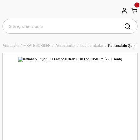
Anasayfa
≡ KATEGORİLER
Aksesuarlar
Led Lambalar
Katlanabilir Şarjl