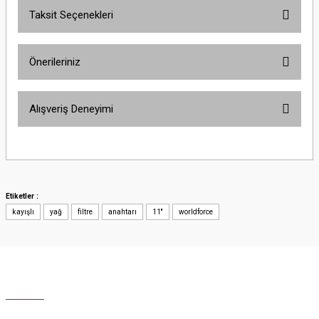
Taksit Seçenekleri
Yorum Yaz
Ürün hakkında henüz soru sorulmamış.
Önerileriniz
Soru Sor
Bu ürünün fiyat bilgisi, resim, ürün açıklamalarında ve diğer konularda
Alışveriş Deneyimi
yetersiz gördüğünüz noktaları öneri formunu kullanarak tarafımıza
iletebilirsiniz.
Görüş ve önerileriniz için teşekkür ederiz.
Site iyi
Şaban Eren | 27/08/2025
Ürün resmi kalitesiz, bozuk veya görüntülenemiyor.
Ürün açıklamasında eksik bilgiler bulunuyor.
Etiketler :
Hızlı ve özenli kargo.
kayışlı
Ürün bilgilerinde hatalar bulunuyor.
yağ
filtre
anahtarı
11''
worldforce
Mahir SARUHANOĞLU | 23/06/2025
Ürün fiyatı diğer sitelerden daha pahalı.
Bu ürüne benzer farklı alternatifler olmalı.
Sorunuma çözüm bulunursa sevinirim .
İyi günler.
Olcay Uğur | 25/12/2024