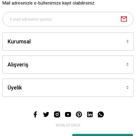
Mail adresinizle e-bültenimize kayıt olabilirsiniz.
Deneyimini Paylaş
Gönder
Kurumsal
Alışveriş
Üyelik
WORLDFORCE