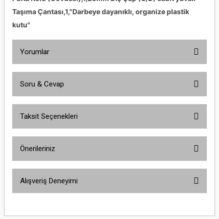
Taşıma Çantası,1,"Darbeye dayanıklı, organize plastik
kutu"
Yorumlar
Soru & Cevap
Bu ürüne ilk yorumu siz yapın!
Taksit Seçenekleri
Yorum Yaz
Ürün hakkında henüz soru sorulmamış.
Önerileriniz
Soru Sor
Bu ürünün fiyat bilgisi, resim, ürün açıklamalarında ve diğer konularda
Alışveriş Deneyimi
yetersiz gördüğünüz noktaları öneri formunu kullanarak tarafımıza
iletebilirsiniz.
Görüş ve önerileriniz için teşekkür ederiz.
Site iyi
Şaban Eren | 27/08/2025