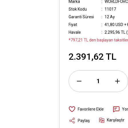
Marka
WORLDFORC
Stok Kodu
11017
Garanti Süresi
12 Ay
Fiyat
41,80 USD +
Havale
2.295,96 TL (
*797,21 TL den başlayan taksitler
2.391,62 TL
Yo
Karşılaştır
Paylaş