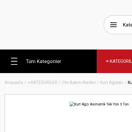
Tüm Kategoriler
≡ KATEGORİ
Anasayfa
≡ KATEGORİLER
Oto Bakım Aletleri
Kurt Ağızları
Ku