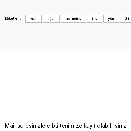
Ürün resmi kalitesiz, bozuk veya görüntülenemiyor.
Hızlı ve özenli kargo.
Ürün açıklamasında eksik bilgiler bulunuyor.
Etiketler :
kurt
ağzı
asimetrik
tek
yön
3 t
Mahir SARUHANOĞLU | 23/06/2025
Ürün bilgilerinde hatalar bulunuyor.
Ürün fiyatı diğer sitelerden daha pahalı.
Sorunuma çözüm bulunursa sevinirim . İyi günler.
Bu ürüne benzer farklı alternatifler olmalı.
Olcay Uğur | 25/12/2024
Deneyimini Paylaş
Mail adresinizle e-bültenimize kayıt olabilirsiniz.