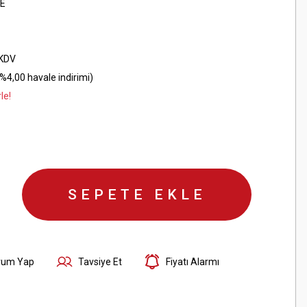
E
 KDV
%4,00 havale indirimi)
le!
SEPETE EKLE
rum Yap
Tavsiye Et
Fiyatı Alarmı