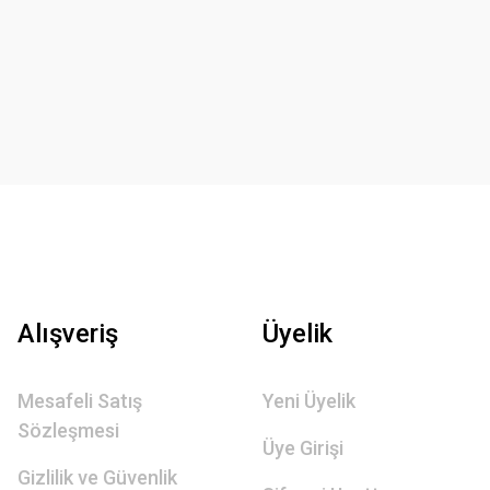
Alışveriş
Üyelik
Mesafeli Satış
Yeni Üyelik
Sözleşmesi
Üye Girişi
Gizlilik ve Güvenlik