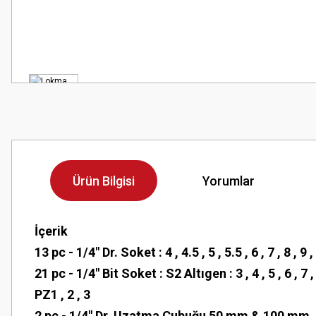
Ürün Bilgisi
Yorumlar
İçerik
13 pc - 1/4" Dr. Soket : 4 , 4.5 , 5 , 5.5 , 6 , 7 , 8 , 9
21 pc - 1/4" Bit Soket : S2 Altıgen : 3 , 4 , 5 , 6 , 
PZ1 , 2 , 3
2 pc - 1/4" Dr. Uzatma Çubuğu 50 mm & 100 mm