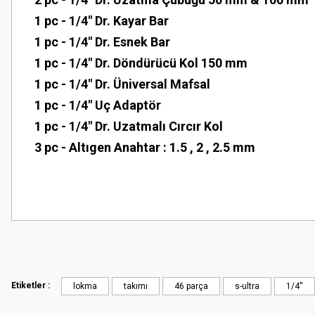
1 pc - 1/4" Dr. Kayar Bar
1 pc - 1/4" Dr. Esnek Bar
1 pc - 1/4" Dr. Döndürücü Kol 150 mm
1 pc - 1/4" Dr. Üniversal Mafsal
1 pc - 1/4" Uç Adaptör
1 pc - 1/4" Dr. Uzatmalı Cırcır Kol
3 pc - Altıgen Anahtar : 1.5 , 2 , 2.5 mm
Bu ürünün fiyat bilgisi, resim, ürün açıklamalarında ve diğer konularda
Site iyi
Görüş ve önerileriniz için teşekkür ederiz.
Şaban Eren | 27/08/2025
Ürün resmi kalitesiz, bozuk veya görüntülenemiyor.
Hızlı ve özenli kargo.
Ürün açıklamasında eksik bilgiler bulunuyor.
Etiketler :
lokma
takımı
46 parça
s-ultra
1/4''
Mahir SARUHANOĞLU | 23/06/2025
Ürün bilgilerinde hatalar bulunuyor.
Ürün fiyatı diğer sitelerden daha pahalı.