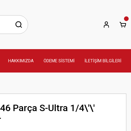
HAKKIMIZDA
ÖDEME SİSTEMİ
İLETİŞİM BİLGİLERİ
6 Parça S-Ultra 1/4\'\'
r