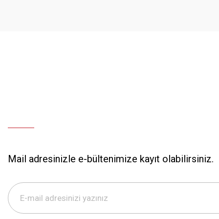
Sorunuma çözüm bulunursa sevinirim . İyi günler.
Bu ürüne benzer farklı alternatifler olmalı.
Olcay Uğur | 25/12/2024
Deneyimini Paylaş
Mail adresinizle e-bültenimize kayıt olabilirsiniz.