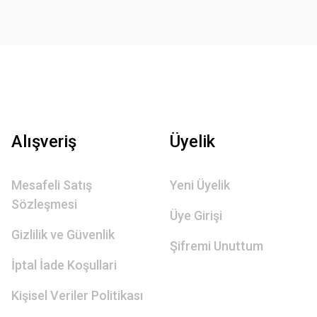
Alışveriş
Üyelik
Mesafeli Satış
Yeni Üyelik
Sözleşmesi
Üye Girişi
Gizlilik ve Güvenlik
Şifremi Unuttum
İptal İade Koşullari
Kişisel Veriler Politikası