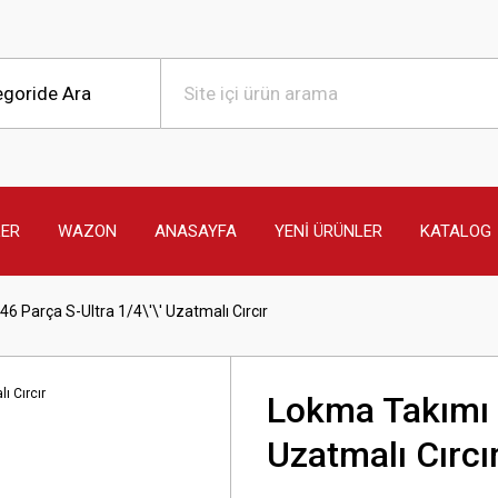
LER
WAZON
ANASAYFA
YENİ ÜRÜNLER
KATALOG
6 Parça S-Ultra 1/4\'\' Uzatmalı Cırcır
Lokma Takımı 4
Uzatmalı Cırcı