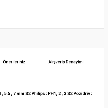
Önerileriniz
Alışveriş Deneyimi
 4 , 5.5 , 7 mm S2 Philips : PH1, 2 , 3 S2 Pozidriv :