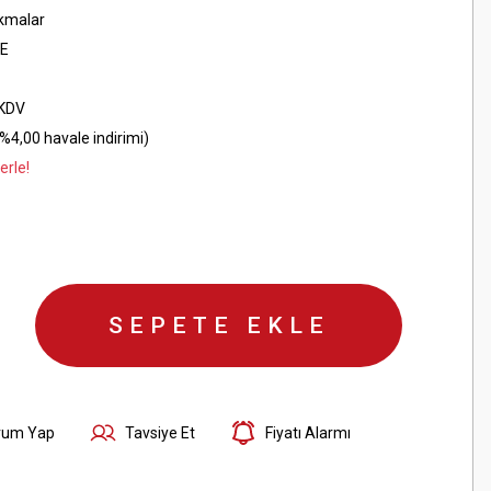
kmalar
E
 KDV
%4,00 havale indirimi)
erle!
SEPETE EKLE
rum Yap
Tavsiye Et
Fiyatı Alarmı