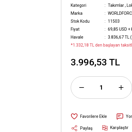
Kategori
Takımlar
,
Lo
Marka
WORLDFORC
Stok Kodu
11503
Fiyat
69,85 USD +
Havale
3.836,67 TL (
*1.332,18 TL den başlayan taksitl
3.996,53 TL
Yo
Karşılaştır
Paylaş