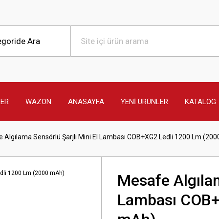
LER
WAZON
ANASAYFA
YENİ ÜRÜNLER
KATALOG
 Algılama Sensörlü Şarjlı Mini El Lambası COB+XG2 Ledli 1200 Lm (20
Mesafe Algılam
Lambası COB+