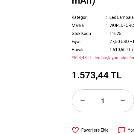
mAh)
Kategori
Led Lambala
Marka
WORLDFORC
Stok Kodu
11625
Fiyat
27,50 USD +
Havale
1.510,50 TL (
*524,48 TL den başlayan taksitler
1.573,44 TL
Yo