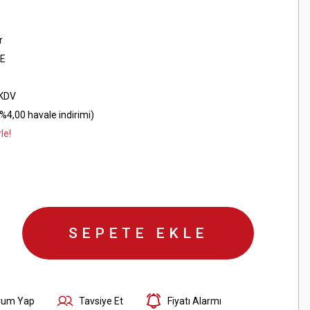
r
E
 KDV
%4,00 havale indirimi)
le!
SEPETE EKLE
rum Yap
Tavsiye Et
Fiyatı Alarmı