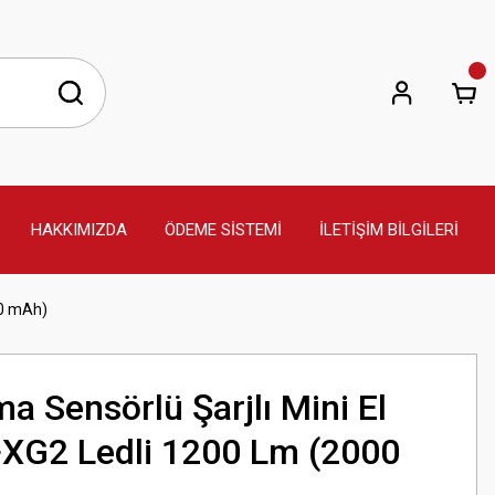
HAKKIMIZDA
ÖDEME SİSTEMİ
İLETİŞİM BİLGİLERİ
00 mAh)
a Sensörlü Şarjlı Mini El
XG2 Ledli 1200 Lm (2000