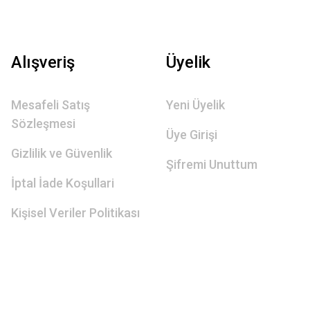
Alışveriş
Üyelik
Mesafeli Satış
Yeni Üyelik
Sözleşmesi
Üye Girişi
Gizlilik ve Güvenlik
Şifremi Unuttum
İptal İade Koşullari
Kişisel Veriler Politikası