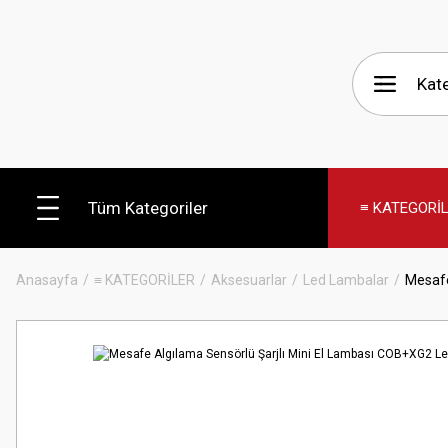
Tüm Kategoriler
≡ KATEGORİ
Anasayfa
≡ KATEGORİLER
Aksesuarlar
Led Lambalar
Mesafe