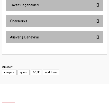
Taksit Seçenekleri
Yorum Yaz
Ürün hakkında henüz soru sorulmamış.
Önerileriniz
Soru Sor
Bu ürünün fiyat bilgisi, resim, ürün açıklamalarında ve diğer konularda
Alışveriş Deneyimi
yetersiz gördüğünüz noktaları öneri formunu kullanarak tarafımıza
iletebilirsiniz.
Görüş ve önerileriniz için teşekkür ederiz.
Site iyi
Şaban Eren | 27/08/2025
Ürün resmi kalitesiz, bozuk veya görüntülenemiyor.
Ürün açıklamasında eksik bilgiler bulunuyor.
Etiketler :
Hızlı ve özenli kargo.
muayene
Ürün bilgilerinde hatalar bulunuyor.
aynası
1-1/4''
worldforce
Mahir SARUHANOĞLU | 23/06/2025
Ürün fiyatı diğer sitelerden daha pahalı.
Bu ürüne benzer farklı alternatifler olmalı.
Sorunuma çözüm bulunursa sevinirim .
İyi günler.
Olcay Uğur | 25/12/2024