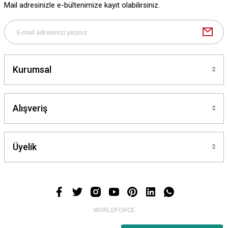
Mail adresinizle e-bültenimize kayıt olabilirsiniz.
Deneyimini Paylaş
Gönder
Kurumsal
Alışveriş
Üyelik
WORLDFORCE