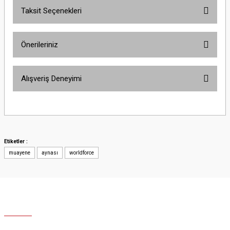
Taksit Seçenekleri
Yorum Yaz
Ürün hakkında henüz soru sorulmamış.
Önerileriniz
Soru Sor
Bu ürünün fiyat bilgisi, resim, ürün açıklamalarında ve diğer konularda
Alışveriş Deneyimi
yetersiz gördüğünüz noktaları öneri formunu kullanarak tarafımıza
iletebilirsiniz.
Görüş ve önerileriniz için teşekkür ederiz.
Site iyi
Şaban Eren | 27/08/2025
Ürün resmi kalitesiz, bozuk veya görüntülenemiyor.
Ürün açıklamasında eksik bilgiler bulunuyor.
Etiketler :
Hızlı ve özenli kargo.
muayene
Ürün bilgilerinde hatalar bulunuyor.
aynası
worldforce
Mahir SARUHANOĞLU | 23/06/2025
Ürün fiyatı diğer sitelerden daha pahalı.
Bu ürüne benzer farklı alternatifler olmalı.
Sorunuma çözüm bulunursa sevinirim .
İyi günler.
Olcay Uğur | 25/12/2024