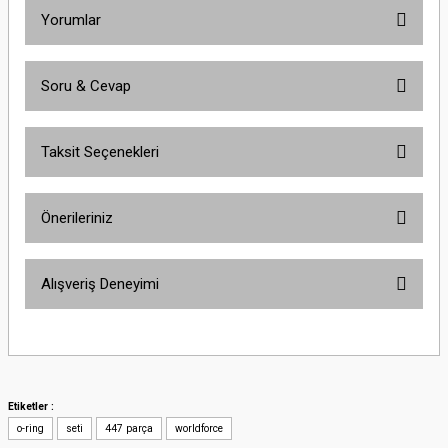
Yorumlar
Soru & Cevap
Bu ürüne ilk yorumu siz yapın!
Taksit Seçenekleri
Yorum Yaz
Ürün hakkında henüz soru sorulmamış.
Önerileriniz
Soru Sor
Bu ürünün fiyat bilgisi, resim, ürün açıklamalarında ve diğer konularda
Alışveriş Deneyimi
yetersiz gördüğünüz noktaları öneri formunu kullanarak tarafımıza
iletebilirsiniz.
Görüş ve önerileriniz için teşekkür ederiz.
Site iyi
Şaban Eren | 27/08/2025
Ürün resmi kalitesiz, bozuk veya görüntülenemiyor.
Ürün açıklamasında eksik bilgiler bulunuyor.
Etiketler :
Hızlı ve özenli kargo.
o-ring
Ürün bilgilerinde hatalar bulunuyor.
seti
447 parça
worldforce
Mahir SARUHANOĞLU | 23/06/2025