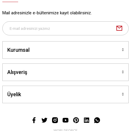
Mail adresinizle e-bültenimize kayıt olabilirsiniz.
Deneyimini Paylaş
Gönder
Kurumsal
Alışveriş
Üyelik
WORLDFORCE