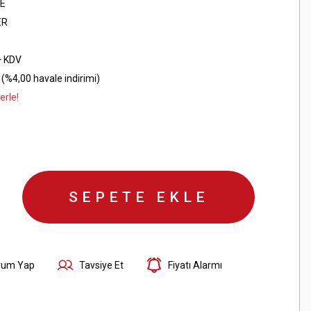
E
ER
+ KDV
(%4,00 havale indirimi)
erle!
SEPETE EKLE
rum Yap
Tavsiye Et
Fiyatı Alarmı