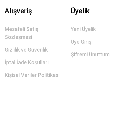
Alışveriş
Üyelik
Mesafeli Satış
Yeni Üyelik
Sözleşmesi
Üye Girişi
Gizlilik ve Güvenlik
Şifremi Unuttum
İptal İade Koşullari
Kişisel Veriler Politikası