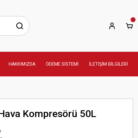
HAKKIMIZDA
ÖDEME SİSTEMİ
İLETİŞİM BİLGİLERİ
 Hava Kompresörü 50L
r