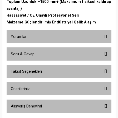
Toplam Uzunluk ~1500 mm+ (Maksimum fiziksel kaldıraç
avantajı)
Hassasiyet / CE Onaylı Profesyonel Seri
Malzeme Güçlendirilmiş Endüstriyel Çelik Alaşım
Yorumlar
Soru & Cevap
Bu ürüne ilk yorumu siz yapın!
Taksit Seçenekleri
Yorum Yaz
Ürün hakkında henüz soru sorulmamış.
Önerileriniz
Soru Sor
Bu ürünün fiyat bilgisi, resim, ürün açıklamalarında ve diğer konularda
Alışveriş Deneyimi
yetersiz gördüğünüz noktaları öneri formunu kullanarak tarafımıza
iletebilirsiniz.
Görüş ve önerileriniz için teşekkür ederiz.