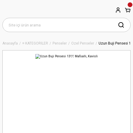
Anasayfa
≡ KATEGORİLER
Penseler
Özel Penseler
Uzun Buji Pensesi 13\'