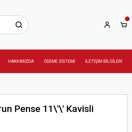
HAKKIMIZDA
ÖDEME SİSTEMİ
İLETİŞİM BİLGİLERİ
n Pense 11\'\' Kavisli