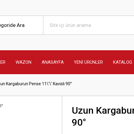
LER
WAZON
ANASAYFA
YENİ ÜRÜNLER
KATALOG
un Kargaburun Pense 11\'\' Kavisli 90°
Uzun Kargaburu
90°