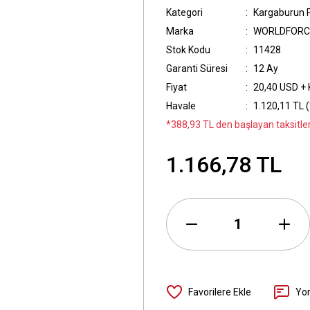
Kategori
Kargaburun 
Marka
WORLDFORC
Stok Kodu
11428
Garanti Süresi
12 Ay
Fiyat
20,40 USD +
Havale
1.120,11 TL (
*388,93 TL den başlayan taksitler
1.166,78 TL
Yo