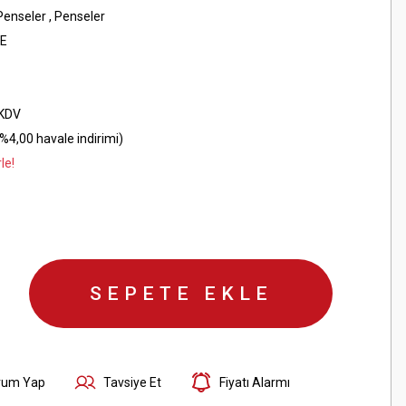
Penseler
,
Penseler
E
 KDV
%4,00 havale indirimi)
le!
SEPETE EKLE
rum Yap
Tavsiye Et
Fiyatı Alarmı