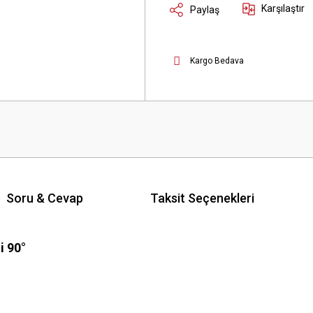
Karşılaştır
Paylaş
Kargo Bedava
Soru & Cevap
Taksit Seçenekleri
i 90°
 yetersiz gördüğünüz noktaları öneri formunu kullanarak tarafımıza iletebilirsini