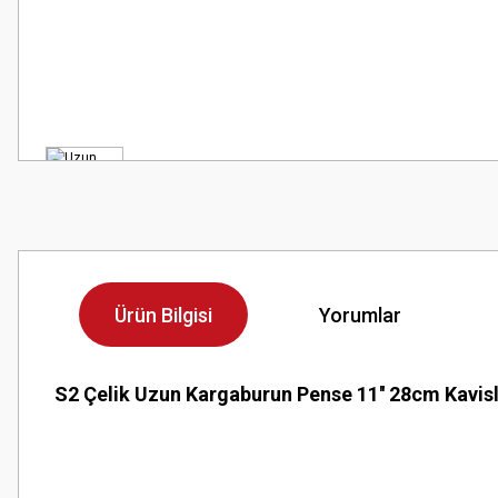
Ürün Bilgisi
Yorumlar
S2 Çelik Uzun Kargaburun Pense 11'' 28cm Kavisl
Bu ürünün fiyat bilgisi, resim, ürün açıklamalarında ve diğer konularda
Site iyi