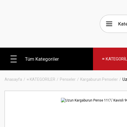
Tüm Kategoriler
≡ KATEGORİ
Anasayfa
≡ KATEGORİLER
Penseler
Kargaburun Penseler
Uz