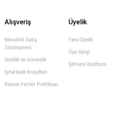
Alışveriş
Üyelik
Mesafeli Satış
Yeni Üyelik
Sözleşmesi
Üye Girişi
Gizlilik ve Güvenlik
Şifremi Unuttum
İptal İade Koşullari
Kişisel Veriler Politikası