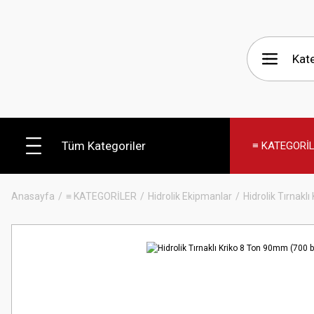
Tüm Kategoriler
≡ KATEGORİ
Anasayfa
≡ KATEGORİLER
Hidrolik Ekipmanlar
Hidrolik Tırnaklı 