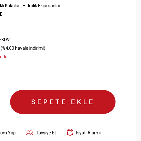
klı Krikolar
,
Hidrolik Ekipmanlar
E
+ KDV
(%4,00 havale indirimi)
erle!
SEPETE EKLE
rum Yap
Tavsiye Et
Fiyatı Alarmı