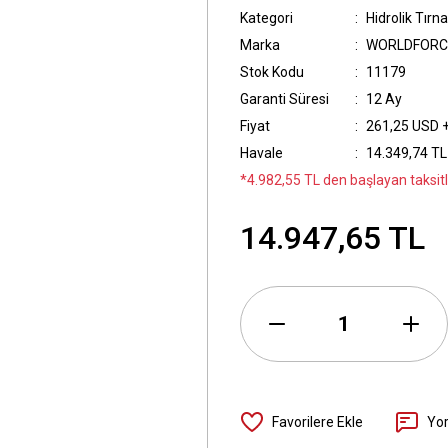
Kategori
Hidrolik Tırna
Marka
WORLDFORC
Stok Kodu
11179
Garanti Süresi
12 Ay
Fiyat
261,25 USD 
Havale
14.349,74 TL 
*4.982,55 TL den başlayan taksitl
14.947,65 TL
Yo