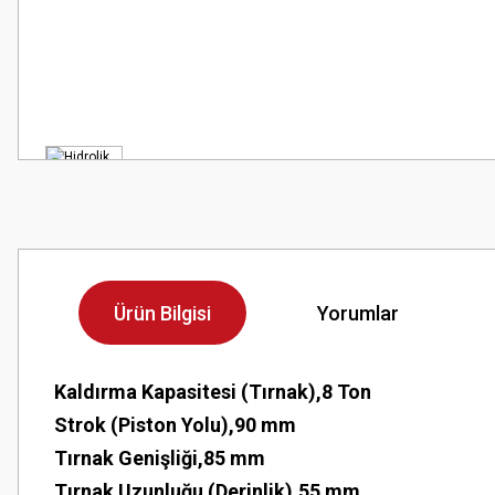
Ürün Bilgisi
Yorumlar
Kaldırma Kapasitesi (Tırnak),8 Ton
Strok (Piston Yolu),90 mm
Tırnak Genişliği,85 mm
Tırnak Uzunluğu (Derinlik),55 mm