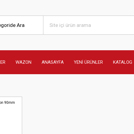
LER
WAZON
ANASAYFA
YENİ ÜRÜNLER
KATALOG