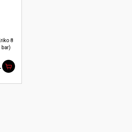
Kriko 8
bar)
L