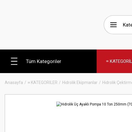
Tüm Kategoriler
≡ KATEGORİ
Anasayfa
≡ KATEGORİLER
Hidrolik Ekipmanlar
Hidrolik Çektirm