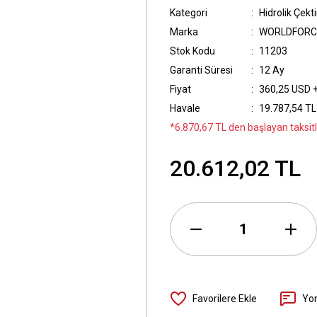
Kategori
Hidrolik Çekt
Marka
WORLDFORC
Stok Kodu
11203
Garanti Süresi
12 Ay
Fiyat
360,25 USD 
Havale
19.787,54 TL 
*6.870,67 TL den başlayan taksitl
20.612,02 TL
Yo