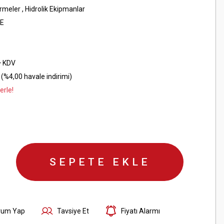
irmeler
,
Hidrolik Ekipmanlar
E
+ KDV
(%4,00 havale indirimi)
erle!
SEPETE EKLE
rum Yap
Tavsiye Et
Fiyatı Alarmı