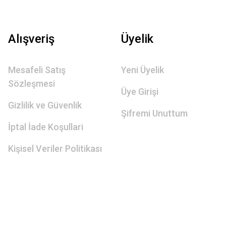
Alışveriş
Üyelik
Mesafeli Satış
Yeni Üyelik
Sözleşmesi
Üye Girişi
Gizlilik ve Güvenlik
Şifremi Unuttum
İptal İade Koşullari
Kişisel Veriler Politikası