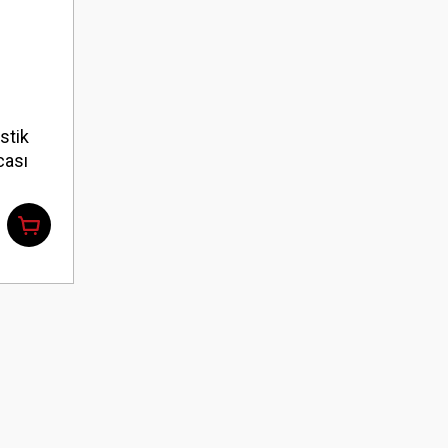
stik
cası
2 Bar