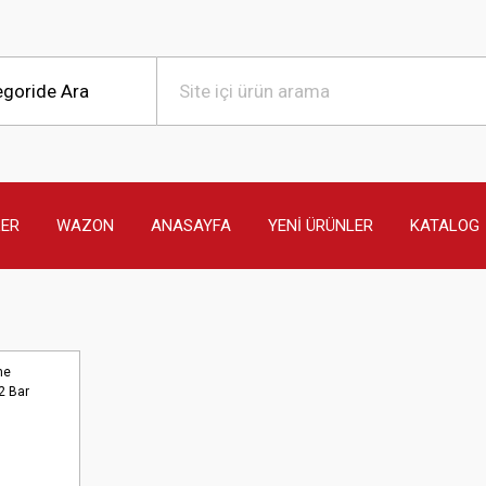
LER
WAZON
ANASAYFA
YENİ ÜRÜNLER
KATALOG