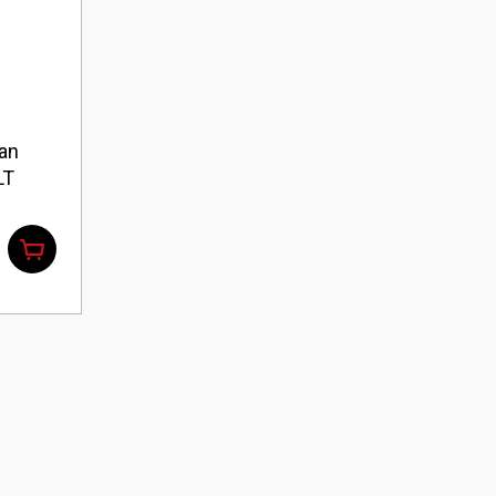
an
LT