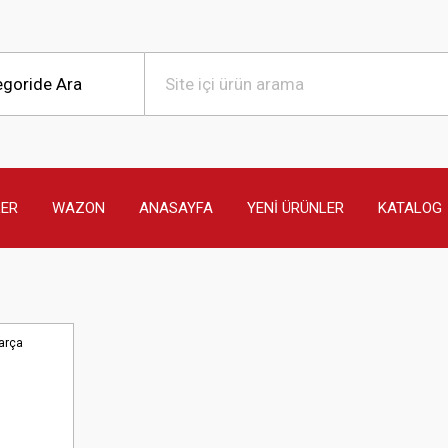
LER
WAZON
ANASAYFA
YENİ ÜRÜNLER
KATALOG