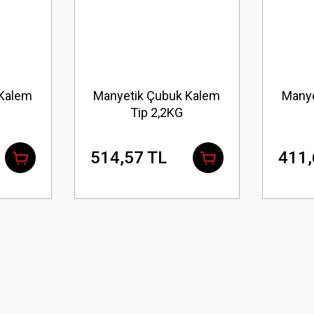
 Kalem
Manyetik Çubuk Kalem
Manye
Tip 2,2KG
514,57 TL
411,