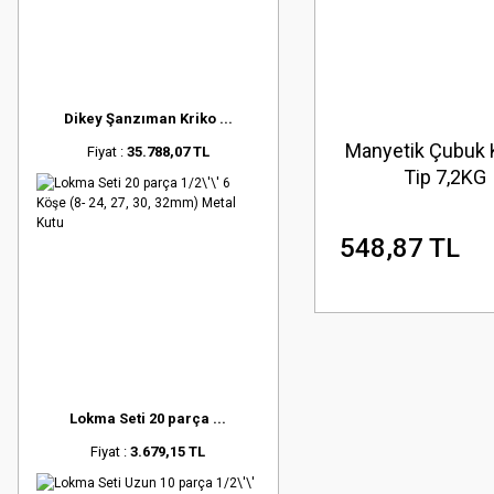
Dikey Şanzıman Kriko ...
Manyetik Çubuk
Fiyat :
35.788,07 TL
Tip 7,2KG
548,87 TL
Lokma Seti 20 parça ...
Fiyat :
3.679,15 TL