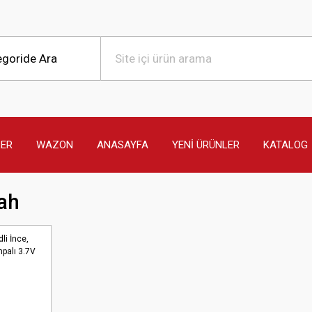
LER
WAZON
ANASAYFA
YENİ ÜRÜNLER
KATALOG
ah