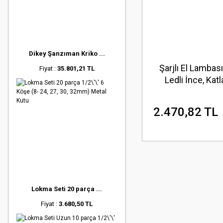
Dikey Şanzıman Kriko ...
Şarjlı El Lambas
Fiyat :
35.801,21 TL
Ledli İnce, Katla
Kısma Özellikli, 
3.7V 2600m
2.470,82 TL
Lokma Seti 20 parça ...
Fiyat :
3.680,50 TL