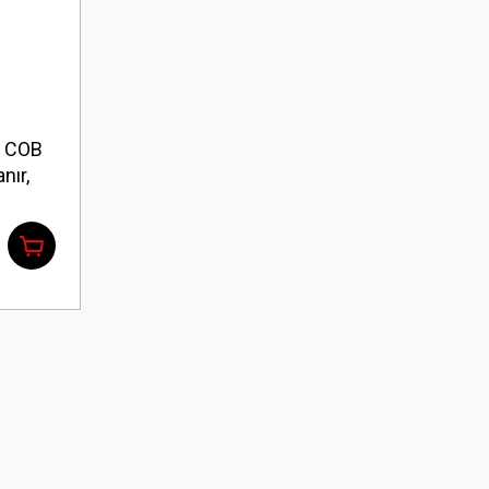
ı COB
nır,
Sehpalı
Ah