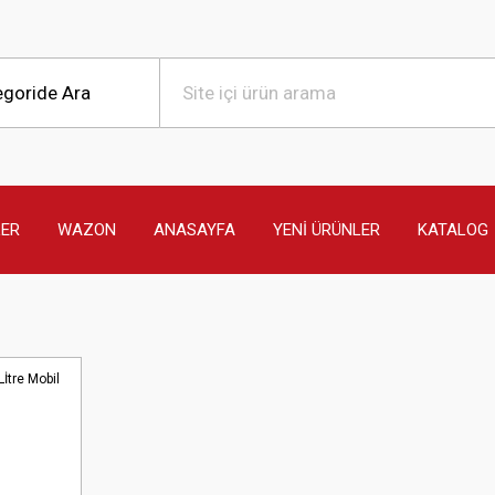
LER
WAZON
ANASAYFA
YENİ ÜRÜNLER
KATALOG