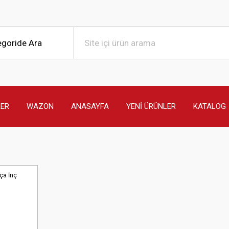
LER
WAZON
ANASAYFA
YENİ ÜRÜNLER
KATALOG