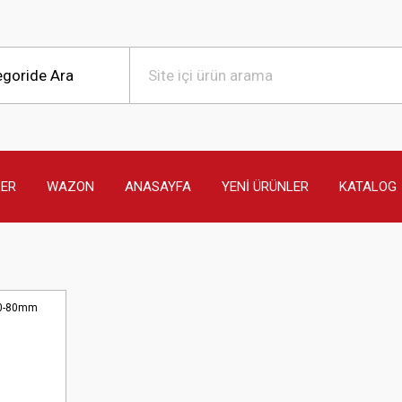
LER
WAZON
ANASAYFA
YENİ ÜRÜNLER
KATALOG