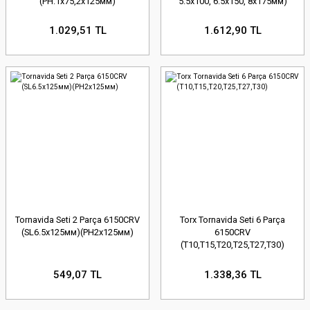
(PH:1х75,2х125мм)
5.5х100, 6.5х150, 8х175мм)
1.029,51 TL
1.612,90 TL
Tornavida Seti 2 Parça 6150CRV
Torx Tornavida Seti 6 Parça
(SL6.5х125мм)(PH2х125мм)
6150CRV
(T10,T15,T20,T25,T27,T30)
549,07 TL
1.338,36 TL