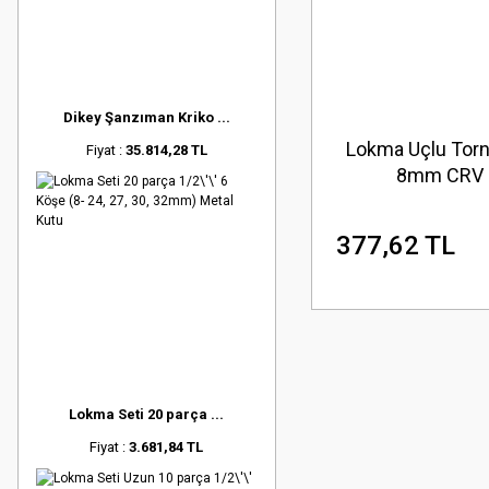
Dikey Şanzıman Kriko ...
Lokma Uçlu Torn
Fiyat :
35.814,28 TL
8mm CRV
377,62 TL
Lokma Seti 20 parça ...
Fiyat :
3.681,84 TL