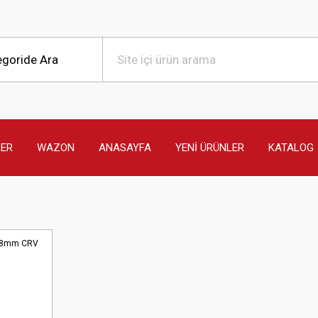
LER
WAZON
ANASAYFA
YENİ ÜRÜNLER
KATALOG