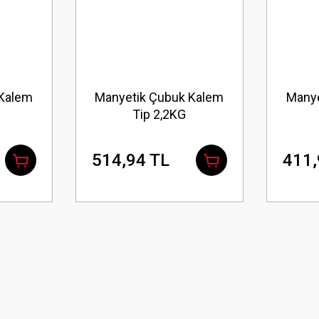
 Kalem
Manyetik Çubuk Kalem
Manye
Tip 2,2KG
514,94 TL
411,