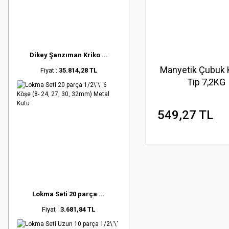
Dikey Şanzıman Kriko ...
Manyetik Çubuk
Fiyat :
35.814,28 TL
Tip 7,2KG
549,27 TL
Lokma Seti 20 parça ...
Fiyat :
3.681,84 TL