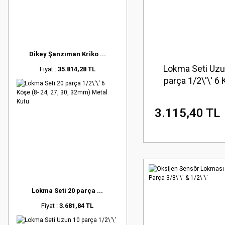
Dikey Şanzıman Kriko ...
Lokma Seti Uzu
Fiyat :
35.814,28 TL
parça 1/2\'\' 6
(10,12- 15, 17, 19,
24mm) Metal 
3.115,40 TL
Lokma Seti 20 parça ...
Fiyat :
3.681,84 TL