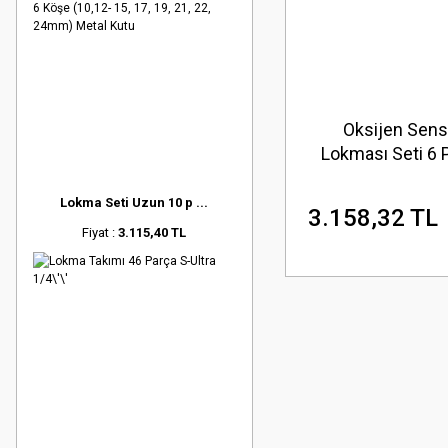
Oksijen Sens
Lokması Seti 6 
3/8\'\' & 1/2\'
Lokma Seti Uzun 10 p ...
3.158,32 TL
Fiyat :
3.115,40 TL