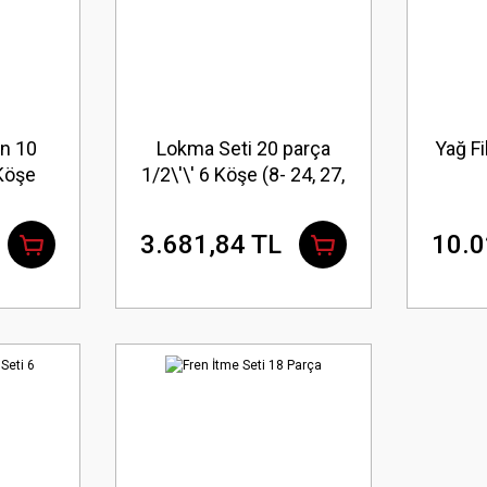
n 10
Lokma Seti 20 parça
Yağ Fi
 Köşe
1/2\'\' 6 Köşe (8- 24, 27,
 21, 22,
30, 32mm) Metal Kutu
Kutu
3.681,84 TL
10.0