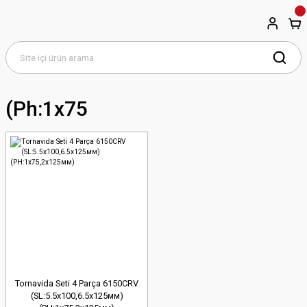
(ph:1х75
Tornavida Seti 4 Parça 6150CRV
(SL:5.5х100,6.5х125мм)