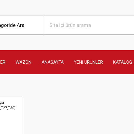
LER
WAZON
ANASAYFA
YENİ ÜRÜNLER
KATALOG