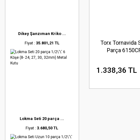
Dikey Şanzıman Kriko ...
Torx Tornavida S
Fiyat :
35.801,21 TL
Parça 6150C
(T10,T15,T20,T25
1.338,36 TL
Lokma Seti 20 parça ...
Fiyat :
3.680,50 TL