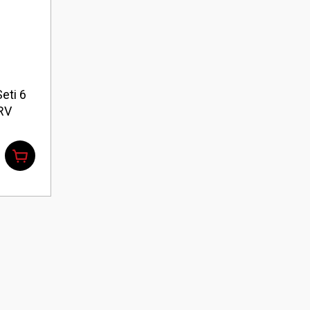
eti 6
RV
,T27,T30)