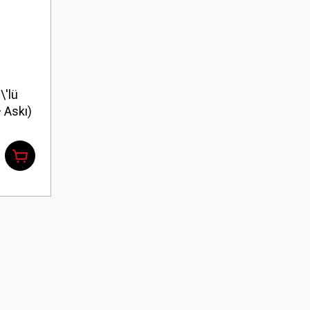
\'lü
+ Askı)