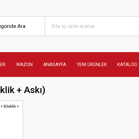
LER
WAZON
ANASAYFA
YENİ ÜRÜNLER
KATALOG
klik + Askı)