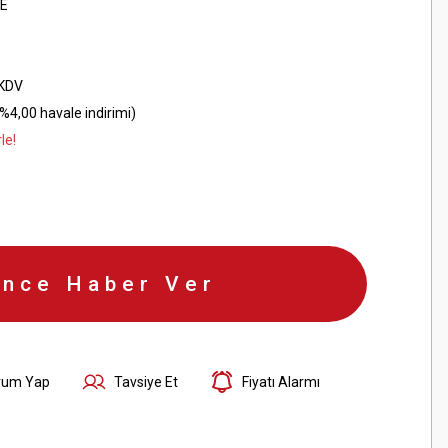
E
 KDV
%4,00 havale indirimi)
le!
ince Haber Ver
rum Yap
Tavsiye Et
Fiyatı Alarmı