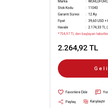
Marka
WORLDFORC
Stok Kodu
11040
Garanti Süresi
12 Ay
Fiyat
39,60 USD +
Havale
2.174,33 TL (
*754,97 TL den başlayan taksitler
2.264,92 TL
Gel
Yo
Karşılaştır
Paylaş