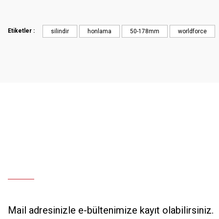
Ürün resmi kalitesiz, bozuk veya görüntülenemiyor.
Hızlı ve özenli kargo.
Ürün açıklamasında eksik bilgiler bulunuyor.
Etiketler :
silindir
honlama
50-178mm
worldforce
Mahir SARUHANOĞLU | 23/06/2025
Ürün bilgilerinde hatalar bulunuyor.
Ürün fiyatı diğer sitelerden daha pahalı.
Sorunuma çözüm bulunursa sevinirim . İyi günler.
Bu ürüne benzer farklı alternatifler olmalı.
Olcay Uğur | 25/12/2024
Deneyimini Paylaş
Mail adresinizle e-bültenimize kayıt olabilirsiniz.