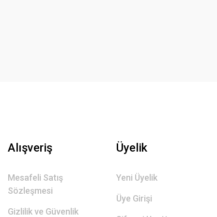
Alışveriş
Üyelik
Mesafeli Satış
Yeni Üyelik
Sözleşmesi
Üye Girişi
Gizlilik ve Güvenlik