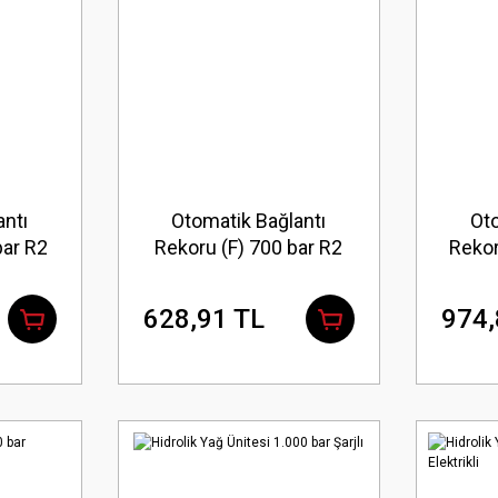
antı
Otomatik Bağlantı
Oto
bar R2
Rekoru (F) 700 bar R2
Rekor
3/8\'\'
628,91 TL
974,