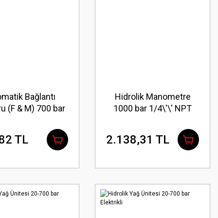
matik Bağlantı
Hidrolik Manometre
u (F & M) 700 bar
1000 bar 1/4\'\' NPT
R2 3/8\'\'
82 TL
2.138,31 TL