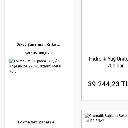
Dikey Şanzıman Kriko ...
Fiyat :
35.788,07 TL
Hidrolik Yağ Ünit
700 bar
39.244,23 T
Lokma Seti 20 parça ...