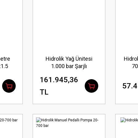
etre
Hidrolik Yağ Ünitesi
Hidrol
1.5
1.000 bar Şarjlı
70
161.945,36
57.4
TL